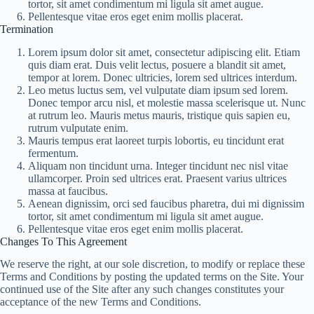
tortor, sit amet condimentum mi ligula sit amet augue.
Pellentesque vitae eros eget enim mollis placerat.
Termination
Lorem ipsum dolor sit amet, consectetur adipiscing elit. Etiam
quis diam erat. Duis velit lectus, posuere a blandit sit amet,
tempor at lorem. Donec ultricies, lorem sed ultrices interdum.
Leo metus luctus sem, vel vulputate diam ipsum sed lorem.
Donec tempor arcu nisl, et molestie massa scelerisque ut. Nunc
at rutrum leo. Mauris metus mauris, tristique quis sapien eu,
rutrum vulputate enim.
Mauris tempus erat laoreet turpis lobortis, eu tincidunt erat
fermentum.
Aliquam non tincidunt urna. Integer tincidunt nec nisl vitae
ullamcorper. Proin sed ultrices erat. Praesent varius ultrices
massa at faucibus.
Aenean dignissim, orci sed faucibus pharetra, dui mi dignissim
tortor, sit amet condimentum mi ligula sit amet augue.
Pellentesque vitae eros eget enim mollis placerat.
Changes To This Agreement
We reserve the right, at our sole discretion, to modify or replace these
Terms and Conditions by posting the updated terms on the Site. Your
continued use of the Site after any such changes constitutes your
acceptance of the new Terms and Conditions.